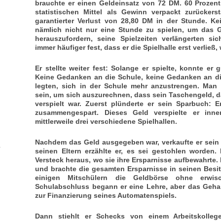
brauchte er einen Geldeinsatz von 72 DM. 60 Prozen
statistischen Mittel als Gewinn verpackt zurückerst
garantierter Verlust von 28,80 DM in der Stunde. K
nämlich nicht nur eine Stunde zu spielen, um das 
herauszufordern, seine Spielzeiten verlängerten sic
immer häufiger fest, dass er die Spielhalle erst verließ
Er stellte weiter fest: Solange er spielte, konnte er
Keine Gedanken an die Schule, keine Gedanken an die
legten, sich in der
Schule mehr anzustrengen. Man
sein, um sich auszurechnen, dass sein Taschengeld, 
verspielt war. Zuerst plünderte er sein Sparbuch: 
zusammengespart. Dieses Geld verspielte er inn
mittlerweile drei verschiedene Spielhallen.
Nachdem das Geld ausgegeben war, verkaufte er sein
seinen Eltern erzählte er, es sei gestohlen worden
Versteck heraus, wo sie ihre Ersparnisse aufbewahrte.
und brachte die gesamten Ersparnisse in seinen Besit
einigen Mitschülern die Geldbörse ohne erw
Schulabschluss begann er eine Lehre, aber das Gehal
zur Finanzierung seines Automatenspiels.
Dann stiehlt er Schecks von einem Arbeitskolle