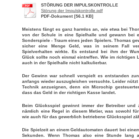
STÖRUNG DER IMPULSKONTROLLE
Störung der Impulskontrolle.pdf
PDF-Dokument [56.1 KB]
Meistens fängt es ganz harmlos an, wie etwa bei Th
von der Schule in eine Spielhalle und gewann bei 
Sonderspiele - Traum eines jeden Spielers. Thomas ge
sicher eine Menge Geld, was in seinem Fall ver
Spielverhalten wirkte. Es entstand bei ihm der W
Glück sollte noch einmal eintreffen. Wie im richtigen
auch in der Spielhalle nicht kalkulierbar.
Der Gewinn war schnell verspielt es entstanden zu
anfangs wieder auszugleichen versuchte. Leider nützt 
Technik anzueignen, denn ein Microchip gesteuerter 
dass das Geld in der richtigen Kasse landet.
Beim Glücksspiel gewinnt immer der Betreiber und z
nämlich eine Regel in diesem Metier, was sowohl für 
wie auch für das gewerblich betriebene Glücksspiel zäh
Die Spielzeit an einem Geldautomaten dauert bei einem
Sekunden. Wenn Thomas also eine Stunde lang an