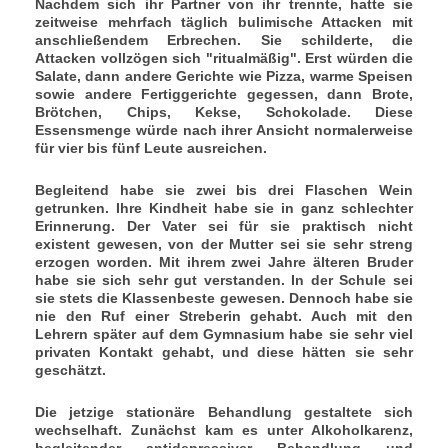
Nachdem sich ihr Partner von ihr trennte, hatte sie
zeitweise mehrfach täglich bulimische Attacken mit
anschließendem Erbrechen. Sie schilderte, die
Attacken vollzögen sich "ritualmäßig". Erst würden die
Salate, dann andere Gerichte wie Pizza, warme Speisen
sowie andere Fertiggerichte gegessen, dann Brote,
Brötchen, Chips, Kekse, Schokolade. Diese
Essensmenge würde nach ihrer Ansicht normalerweise
für vier bis fünf Leute ausreichen.
Begleitend habe sie zwei bis drei Flaschen Wein
getrunken. Ihre Kindheit habe sie in ganz schlechter
Erinnerung. Der Vater sei für sie praktisch
nicht
existent gewesen, von der Mutter sei sie sehr streng
erzogen worden. Mit ihrem zwei Jahre ä
lteren Bruder
habe sie sich sehr gut verstanden. In der Schule sei
sie stets die Klassenbeste gewesen. Dennoch habe sie
nie den Ruf einer Streberin gehabt. Auch mit den
Lehrern später auf dem Gymnasium habe sie sehr viel
privaten Kontakt gehabt, und diese hätten sie sehr
geschätzt.
Die jetzige stationäre Behandlung gestaltete sich
wechselhaft. Zunächst kam es unter Alkoholkarenz,
begleitender antidepressiver Behandlung und