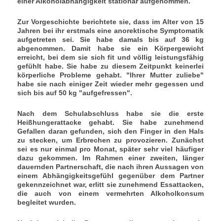
einer Alkoholabhängigkeit stationär aufgenommen.
Zur Vorgeschichte berichtete sie, dass im Alter von 15
Jahren bei ihr erstmals eine anorektische Symptomatik
aufgetreten sei. Sie habe damals bis auf 36 kg
abgenommen. Damit habe sie ein Körpergewicht
erreicht, bei dem sie sich fit und völlig leistungsfähig
gefühlt habe. Sie habe zu diesem Zeitpunkt keinerlei
körperliche Probleme gehabt. "Ihrer Mutter zuliebe"
habe sie nach einiger Zeit wieder mehr gegessen und
sich bis auf 50 kg "aufgefressen".
Nach dem Schulabschluss habe sie die erste
Heißhungerattacke gehabt. Sie habe zunehmend
Gefallen daran gefunden, sich den Finger in den Hals
zu stecken, um Erbrechen zu provozieren. Zunächst
sei es nur einmal pro Monat, später sehr viel häufiger
dazu gekommen. Im Rahmen einer zweiten, länger
dauernden Partnerschaft, die nach ihren Aussagen von
einem Abhängigkeitsgefühl gegenüber dem Partner
gekennzeichnet war, erlitt sie zunehmend Essattacken,
die auch von einem vermehrten Alkoholkonsum
begleitet wurden.